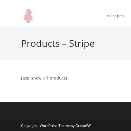
A Propos
Products – Stripe
[asp_show_all_products]
Copyright - WordPress Theme by OceanWP