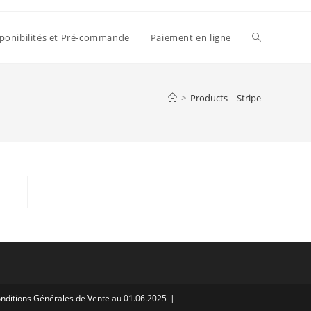
ponibilités et Pré-commande
Paiement en ligne
>
Products – Stripe
nditions Générales de Vente au 01.06.2025