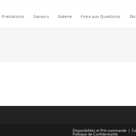
Prestations
Saveurs
Galerie
Foire aux Questions
Dis
Disponibilités et Pré-commande
Co
Politique de Confidentialité