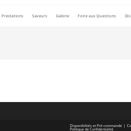
Prestations
Saveurs
Galerie
Foire aux Questions
Dis
Disponibilités et Pré-commande
Co
Politique de Confidentialité