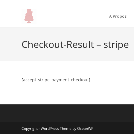
A Propos
Checkout-Result – stripe
[accept_stripe_payment_checkout]
Copyright - WordPress Theme by OceanWP