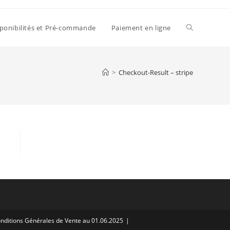
ponibilités et Pré-commande
Paiement en ligne
>
Checkout-Result – stripe
nditions Générales de Vente au 01.06.2025